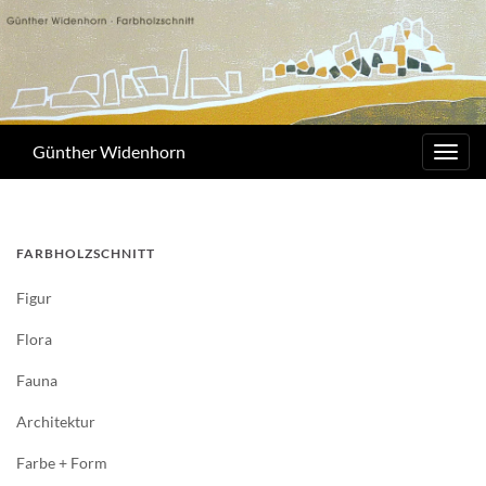
Günther Widenhorn
Navig
umsc
FARBHOLZSCHNITT
Figur
Flora
Fauna
Architektur
Farbe + Form